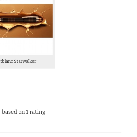
blanc Starwalker
0
based on
1
rating