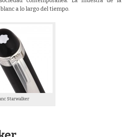
 sociedad contemporánea. La muestra de la
lanc a lo largo del tiempo.
nc Starwalker
ker