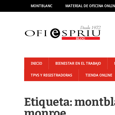
MONTBLANC
MATERIAL DE OFICINA ONLI
INICIO
BIENESTAR EN EL TRABAJO
TPVS Y REGISTRADORAS
TIENDA ONLINE
Etiqueta: montb
monroe