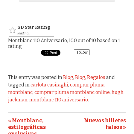
GD Star Rating
loading...
Montblanc 110 Aniversario
,
10.0
out of
10
based on
1
rating
Follow
This entry was posted in
Blog
,
Blog, Regalos
and
tagged in
carlota casiraghi
,
comprar pluma
montblanc
,
comprar pluma montblanc online
,
hugh
jackman
,
montblanc 110 aniversario
.
« Montblanc,
Nuevos billetes
estilográficas
falsos »
exclusivas