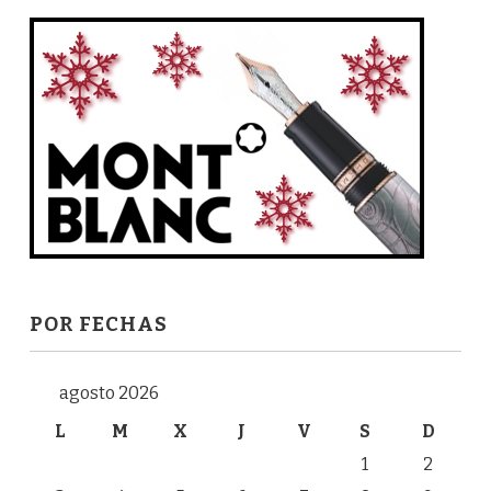
POR FECHAS
agosto 2026
L
M
X
J
V
S
D
1
2