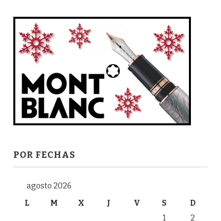
POR FECHAS
agosto 2026
L
M
X
J
V
S
D
1
2