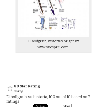
El bolígrafo, historia y origen by
www.ofiespriu.com.
GD Star Rating
loading...
El bolígrafo, su historia
,
10.0
out of
10
based on
2
ratings
Follow